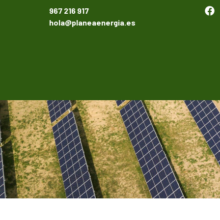
967 216 917
hola@planeaenergia.es