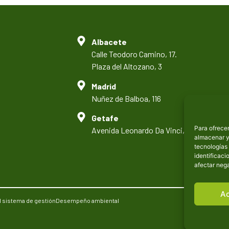
Albacete
Calle Teodoro Camino, 17.
Plaza del Altozano, 3
Madrid
Nuñez de Balboa, 116
Getafe
Para ofrecer
Avenida Leonardo Da Vinci, 8
almacenar y/
tecnologías
identificaci
afectar nega
A
el sistema de gestión
Desempeño ambiental