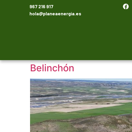
967 216 917
hola@planeaenergia.es
Belinchón